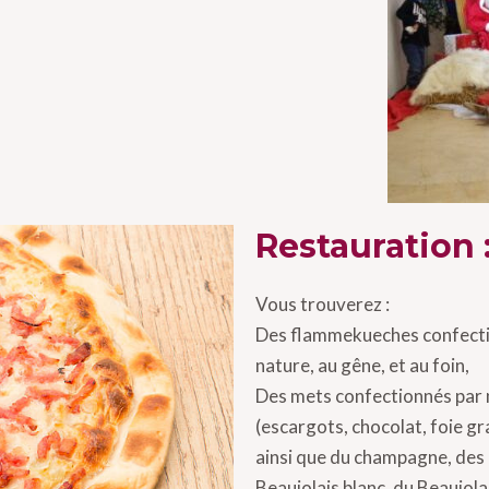
Restauration 
Vous trouverez :
Des flammekueches confecti
nature, au gêne, et au foin,
Des mets confectionnés par 
(escargots, chocolat, foie g
ainsi que du champagne, des b
Beaujolais blanc, du Beaujola