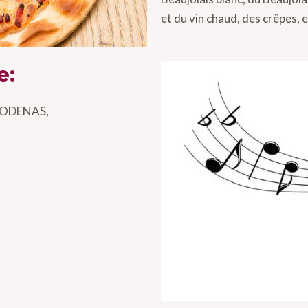
et du vin chaud, des crêpes, e
e:
 d’ODENAS,