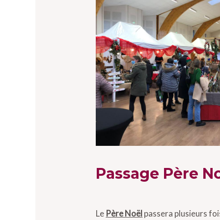
Passage Père No
Le
P
ère Noël
passera plusieurs foi