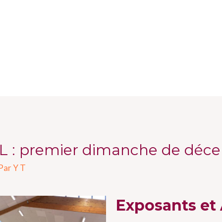
 : premier dimanche de déc
 Par
Y T
Exposants et 