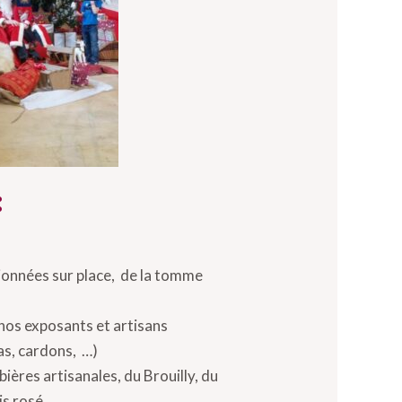
:
onnées sur place, de la tomme
nos exposants et artisans
ras, cardons, …)
ières artisanales, du Brouilly, du
is rosé …