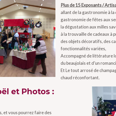
Plus de 15 Exposants / Artis
allant de la gastronomie à la
gastronomie de fêtes aux sen
la dégustation aux milles sav
à la trouvaille de cadeaux à p
des objets décoratifs, des c
fonctionnalités variées,
Accompagné de littérature lo
du beaujolais et d’un romanc
Et Le tout arrosé de champag
chaud réconfortant.
ël et Photos :
s, et vous pourrez faire des