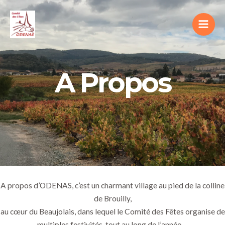
A Propos
A propos d’ODENAS, c’est un charmant village au pied de la colline
de Brouilly,
au cœur du Beaujolais, dans lequel le Comité des Fêtes organise de
multiples festivités, tout au long de l’année …