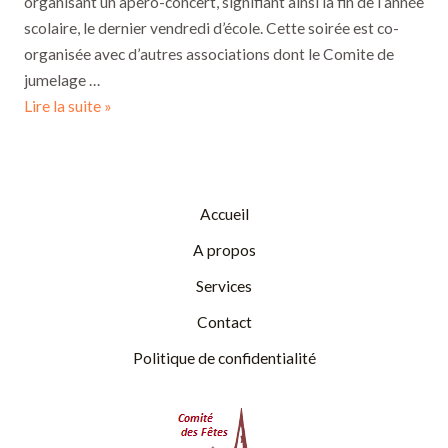
organisant un apero-concert, signifiant ainsi la fin de l’année
scolaire, le dernier vendredi d’école. Cette soirée est co-
organisée avec d’autres associations dont le Comite de
jumelage …
Apero-
Lire la suite »
Concert
:
dernier
vendredi
Accueil
d’école
A propos
Services
Contact
Politique de confidentialité