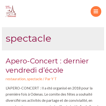
Aller
au
Main
contenu
Men
spectacle
Apero-Concert : dernier
vendredi d’école
restauration
,
spectacle
/ Par
Y T
L’APERO-CONCERT : Il a été organisé en 2018 pour la
première fois à Odenas. Le comite des fêtes a souhaité
diversifié ses activités de partage et de convivialité, en